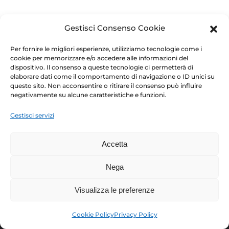
Gestisci Consenso Cookie
Per fornire le migliori esperienze, utilizziamo tecnologie come i
cookie per memorizzare e/o accedere alle informazioni del
dispositivo. Il consenso a queste tecnologie ci permetterà di
elaborare dati come il comportamento di navigazione o ID unici su
questo sito. Non acconsentire o ritirare il consenso può influire
negativamente su alcune caratteristiche e funzioni.
Gestisci servizi
360 YACHT & SEA SRL
PRIVACY POLICY
COOKIES
Accetta
SITEMAP
CREDITS
P.IVA:01866680471
SCHEDA UNICA TRASPARENZA 2105763
Nega
SCHEDA UNICA TRASPARENZA 6506795
Visualizza le preferenze
Cookie Policy
Privacy Policy