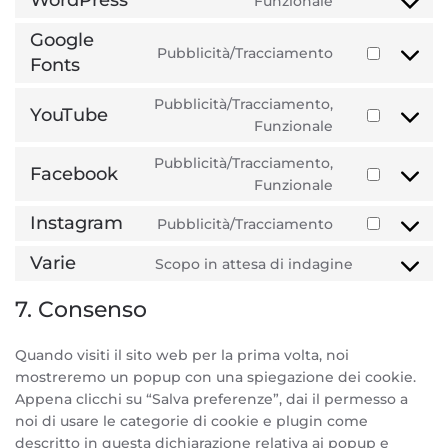
WordPress
Funzionale
service
Consent
google-
to
Google
recaptcha
Pubblicità/Tracciamento
service
Fonts
Consent
wordpress
to
Pubblicità/Tracciamento,
service
YouTube
Consent
Funzionale
google-
to
fonts
Pubblicità/Tracciamento,
service
Facebook
Consent
Funzionale
youtube
to
Instagram
Pubblicità/Tracciamento
service
Consent
facebook
to
Varie
Scopo in attesa di indagine
Consent
service
to
instagram
7. Consenso
service
varie
Quando visiti il sito web per la prima volta, noi
mostreremo un popup con una spiegazione dei cookie.
Appena clicchi su “Salva preferenze”, dai il permesso a
noi di usare le categorie di cookie e plugin come
descritto in questa dichiarazione relativa ai popup e