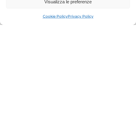
Visualizza le preferenze
for specific requests.
Cookie Policy
Privacy Policy