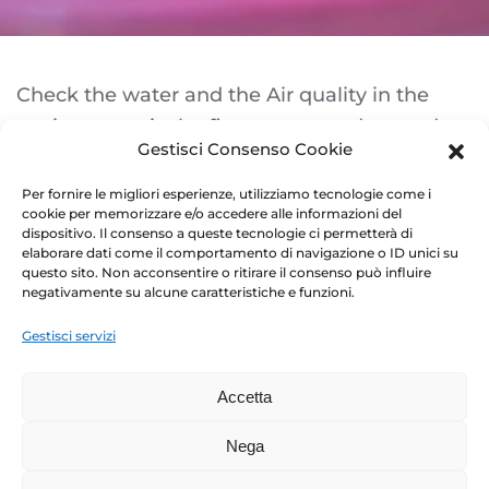
Check the water and the Air quality in the
environment is the first step to understand at
Gestisci Consenso Cookie
what kind of pathogens we are exposed
every day.
Per fornire le migliori esperienze, utilizziamo tecnologie come i
cookie per memorizzare e/o accedere alle informazioni del
dispositivo. Il consenso a queste tecnologie ci permetterà di
Our company provide Chemical and
elaborare dati come il comportamento di navigazione o ID unici su
Bacteriological’s analysis on the Water
questo sito. Non acconsentire o ritirare il consenso può influire
negativamente su alcune caratteristiche e funzioni.
including: Legionella, Salmonella, Coliforms,
Pseudomonas, Bacteria Load and all the
Gestisci servizi
potability parameters
Accetta
Regarding the Air, we can make sampling in
Nega
active and passive method and we cooperate
with certified laboratories and University also